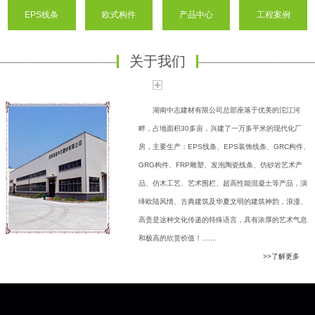
EPS线条
欧式构件
产品中心
工程案例
关于我们
湖南中志建材有限公司总部座落于优美的沱江河
畔，占地面积30多亩，兴建了一万多平米的现代化厂
房，主要生产：EPS线条、EPS装饰线条、GRC构件、
GRG构件、FRP雕塑、发泡陶瓷线条、仿砂岩艺术产
品、仿木工艺、艺术围栏、超高性能混凝土等产品，演
绎欧陆风情、古典建筑及华夏文明的建筑神韵，浪漫、
高贵是这种文化传递的特殊语言，具有浓厚的艺术气息
和极高的欣赏价值！.......
>>了解更多