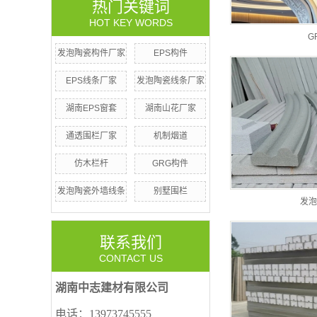
热门关键词
HOT KEY WORDS
G
发泡陶瓷构件厂家
EPS构件
EPS线条厂家
发泡陶瓷线条厂家
湖南EPS窗套
湖南山花厂家
通透围栏厂家
机制烟道
仿木栏杆
GRG构件
发泡陶瓷外墙线条
别墅围栏
发泡
联系我们
CONTACT US
湖南中志建材有限公司
电话：13973745555