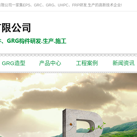
有限公司一家集EPS、GRC、GRG、UHPC、FRP研发.生产的高新技术企业!
GRG造型
产品中心
工程案例
新闻资讯
EPS线条
EPS线条工程
中志动态
GRC构件
行业资讯
GRG造型
常见问答
仿木工艺
通透围栏
机制烟道