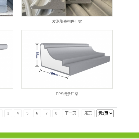
发泡陶瓷构件厂家
EPS线条厂家
3
4
5
6
7
8
下一页
尾页