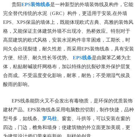
贵阳
EPS装饰线条
是一种新型的外墙装饰线及构件，它能
完全替代传统的水泥（GRC）构件，更适用于安装,在外墙
EPS、XPS保温的墙体上，既能体现欧式古典、高雅的装饰风
格，又能保证主体建筑外墙不出现冷、热桥效应。特别对于
高层建筑的欧式风格，安装水泥构件非常困难，工期长，时
间久会出现裂缝，耐久性差，而采用EPS装饰线条，具有安装
方便、经济、耐久性长等优势。
EPS线条
是由聚苯乙烯为主
体，粘贴耐碱玻纤网格布，加以特殊的抗裂砂浆外保护层复
合而成。不受温度变化影响，耐寒，耐热；不受潮湿气侯及
酸雨的影响。
EPS线条能防火又不会发出有毒物质，是环保的优质装饰
建材产品。EPS装饰线条采用电脑数控切割，制作快捷，品种
型号多，如线条、
罗马柱
、窗套、斗拱等，可以安装在窗的
四边，门边，檐角和墙身；使建筑物的外立面更加美观，更
为建筑设计师们带来崭新的、别样的创意。